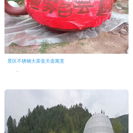
景区不锈钢大茶壶天壶寓意
...