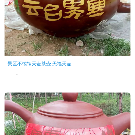
景区不锈钢天壶茶壶 天福天壶
...